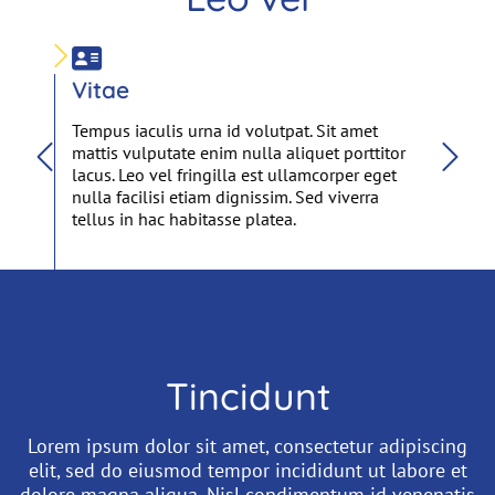
Vitae
El
Tempus iaculis urna id volutpat. Sit amet
Lore
mattis vulputate enim nulla aliquet porttitor
adip
ua.
lacus. Leo vel fringilla est ullamcorper eget
inci
nulla facilisi etiam dignissim. Sed viverra
Nisl
e eu
tellus in hac habitasse platea.
cond
tinci
Tincidunt
Lorem ipsum dolor sit amet, consectetur adipiscing
elit, sed do eiusmod tempor incididunt ut labore et
dolore magna aliqua. Nisl condimentum id venenatis