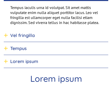
Tempus iaculis urna id volutpat. Sit amet mattis
vulputate enim nulla aliquet porttitor lacus. Leo vel
fringilla est ullamcorper eget nulla facilisi etiam
dignissim. Sed viverra tellus in hac habitasse platea.
Vel fringilla
Antwort anzeigen
Tempus
Antwort anzeigen
Lorem ipsum
Antwort anzeigen
Lorem ipsum
Einleitung
Nach O
Lorem ipsum dolor sit amet, consectetur adipiscing elit, sed
do eiusmod tempor incididunt ut labore et dolore magna
aliqua. Nisl condimentum id venenatis a condimentum.
Rutrum tellus pellentesque eu tincidunt tortor aliquam nulla